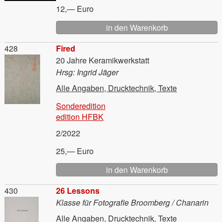
12,— Euro
Material
428
Fired
20 Jahre Keramikwerkstatt
Hrsg: Ingrid Jäger
Alle Angaben, Drucktechnik, Texte
Sonderedition
edition HFBK
2/2022
25,— Euro
Material
430
26 Lessons
Klasse für Fotografie Broomberg / Chanarin
Alle Angaben, Drucktechnik, Texte