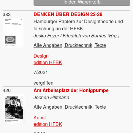
Material
383
DENKEN ÜBER DESIGN 22-28
Hamburger Papiere zur Designtheorie und -
forschung an der HFBK
Jesko Fezer / Friedrich von Borries (Hrg.)
Alle Angaben, Drucktechnik, Texte
Design
edition HFBK
7/2021
vergriffen
Material
420
Am Arbeitsplatz der Honigpumpe
Jochen Hiltmann
Alle Angaben, Drucktechnik, Texte
Kunst
edition HFBK