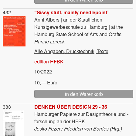
Material
432
“Sissy stuff, mainly needlepoint”
Anni Albers | an der Staatlichen
Kunstgewerbeschule zu Hamburg | at the
Hamburg State School of Arts and Crafts
Hanne Loreck
Alle Angaben, Drucktechnik, Texte
edition HFBK
10/2022
10,— Euro
Material
383
DENKEN ÜBER DESIGN 29 - 36
Hamburger Papiere zur Designtheorie und -
forschung an der HFBK
Jesko Fezer / Friedrich von Borries (Hrg.)