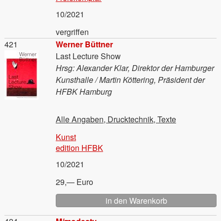
10/2021
vergriffen
Material
421
Werner Büttner
Last Lecture Show
Hrsg: Alexander Klar, Direktor der Hamburger
Kunsthalle / Martin Köttering, Präsident der
HFBK Hamburg
Alle Angaben, Drucktechnik, Texte
Kunst
edition HFBK
10/2021
29,— Euro