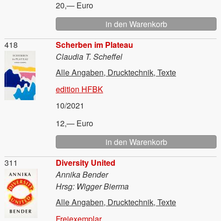
20,— Euro
Material
418
Scherben im Plateau
Claudia T. Scheffel
Alle Angaben, Drucktechnik, Texte
edition HFBK
10/2021
12,— Euro
Material
311
Diversity United
Annika Bender
Hrsg: Wigger Bierma
Alle Angaben, Drucktechnik, Texte
Freiexemplar