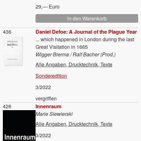
29,— Euro
Material
436
Daniel Defoe: A Journal of the Plague Year
... which happened in London during the last
Great Visitation in 1665
Wigger Bierma / Ralf Bacher (Prod.)
Alle Angaben, Drucktechnik, Texte
Sonderedition
3/2022
vergriffen
Material
426
Innenraum
Marie Siewierski
Alle Angaben, Drucktechnik, Texte
3/2022