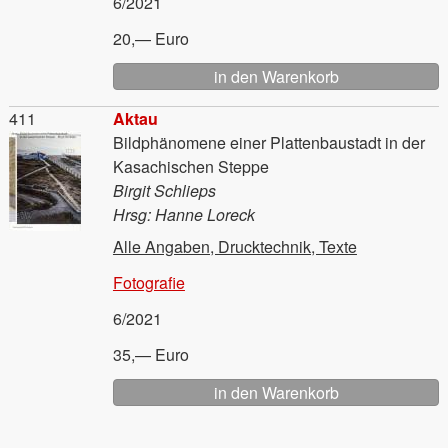
6/2021
20,— Euro
Material
411
Aktau
Bildphänomene einer Plattenbaustadt in der
Kasachischen Steppe
Birgit Schlieps
Hrsg: Hanne Loreck
Alle Angaben, Drucktechnik, Texte
Fotografie
6/2021
35,— Euro