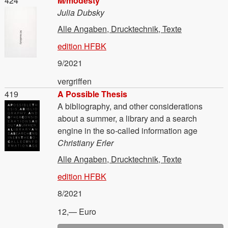
Material
424
M/modesty
Julia Dubsky
Alle Angaben, Drucktechnik, Texte
edition HFBK
9/2021
vergriffen
Material
419
A Possible Thesis
A bibliography, and other considerations
about a summer, a library and a search
engine in the so-called information age
Christiany Erler
Alle Angaben, Drucktechnik, Texte
edition HFBK
8/2021
12,— Euro