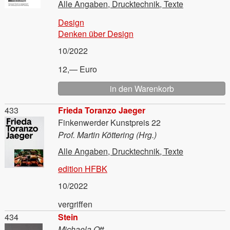
Alle Angaben, Drucktechnik, Texte
Design
Denken über Design
10/2022
12,— Euro
Material
433
Frieda Toranzo Jaeger
Finkenwerder Kunstpreis 22
Prof. Martin Köttering (Hrg.)
Alle Angaben, Drucktechnik, Texte
edition HFBK
10/2022
vergriffen
Material
434
Stein
Michaela Ott