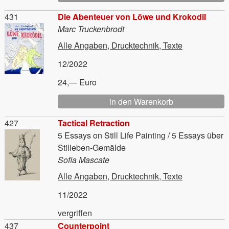
Material
431
Die Abenteuer von Löwe und Krokodil
Marc Truckenbrodt
Alle Angaben, Drucktechnik, Texte
12/2022
24,— Euro
Material
427
Tactical Retraction
5 Essays on Still Life Painting / 5 Essays über
Stilleben-Gemälde
Sofia Mascate
Alle Angaben, Drucktechnik, Texte
11/2022
vergriffen
Material
437
Counterpoint