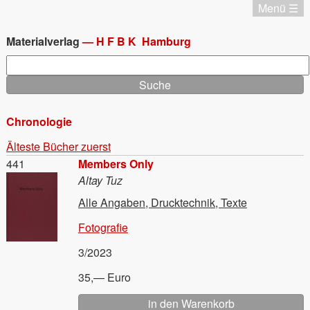
Direkt
Menü ☰
zum
Katalog
Inhalt
Chronologie
Materialverlag
—
HFBK
Hamburg
Editionen
Suche
Materialverlag
Aktuell
Termine
Chronologie
Startseite
Startseite
Älteste Bücher zuerst
Impressum
Material
441
Members Only
Datenschutz
Altay Tuz
English
Alle Angaben, Drucktechnik, Texte
Fotografie
3/2023
35,— Euro