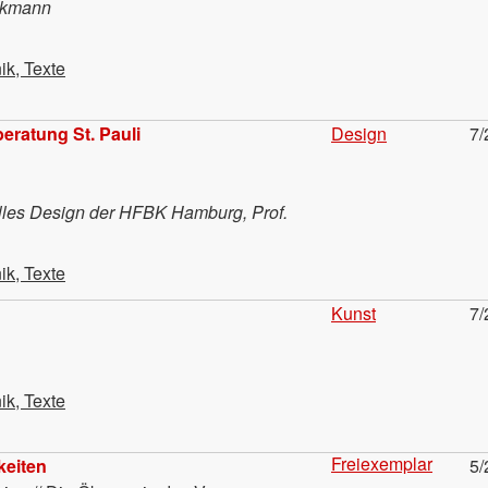
ckmann
ik, Texte
eratung St. Pauli
Design
7/
lles Design der HFBK Hamburg, Prof.
ik, Texte
Kunst
7/
ik, Texte
Freiexemplar
keiten
5/