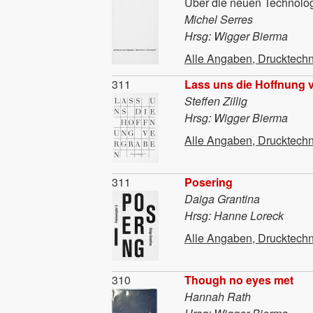
Über die neuen Technolo
Michel Serres
Hrsg: Wigger Bierma
Alle Angaben, Drucktechn
Material
311
Lass uns die Hoffnung 
Steffen Zillig
Hrsg: Wigger Bierma
Alle Angaben, Drucktechn
Material
311
Posering
Daiga Grantina
Hrsg: Hanne Loreck
Alle Angaben, Drucktechn
Material
310
Though no eyes met
Hannah Rath