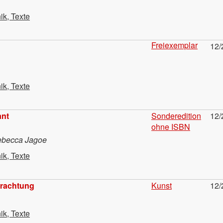
ik, Texte
Freiexemplar
12/
ik, Texte
ant
Sonderedition
12/
ohne ISBN
ebecca Jagoe
ik, Texte
trachtung
Kunst
12/
ik, Texte