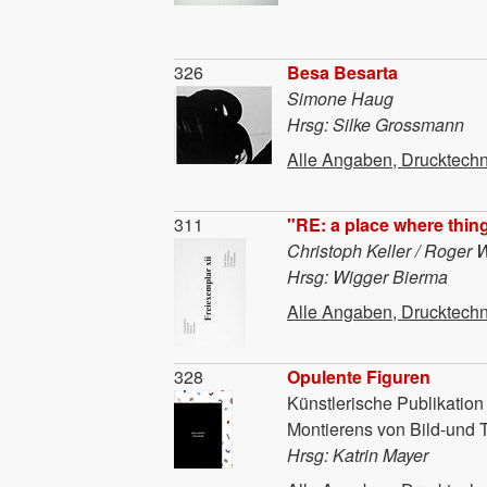
Material
326
Besa Besarta
Simone Haug
Hrsg: Silke Grossmann
Alle Angaben, Drucktechn
Material
311
"RE: a place where thin
Christoph Keller / Roger 
Hrsg: Wigger Bierma
Alle Angaben, Drucktechn
Material
328
Opulente Figuren
Künstlerische Publikatio
Montierens von Bild-und T
Hrsg: Katrin Mayer