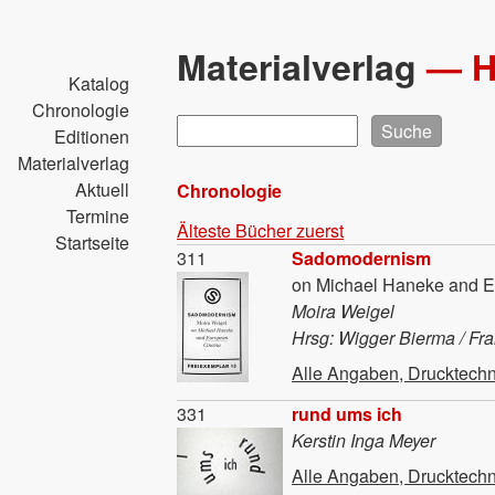
Direkt
zum
Materialverlag
—
Inhalt
Katalog
Chronologie
Suche
Editionen
Materialverlag
Aktuell
Chronologie
Termine
Älteste Bücher zuerst
Startseite
Material
311
Sadomodernism
on Michael Haneke and 
Moira Weigel
Hrsg: Wigger Bierma / Fr
Alle Angaben, Drucktechn
Material
331
rund ums ich
Kerstin Inga Meyer
Alle Angaben, Drucktechn