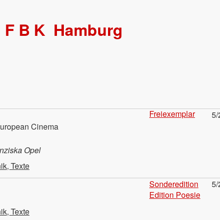
HFBK
Hamburg
Freiexemplar
5/
European Cinema
anziska Opel
ik, Texte
Sonderedition
5/
Edition Poesie
ik, Texte