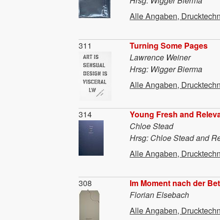
Hrsg: Wigger Bierma
Alle Angaben, Drucktechn
Material
311
Turning Some Pages
Lawrence Weiner
Hrsg: Wigger Bierma
Alle Angaben, Drucktechn
Material
314
Young Fresh and Relev
Chloe Stead
Hrsg: Chloe Stead and R
Alle Angaben, Drucktechn
Material
308
Im Moment nach der Be
Florian Elsebach
Alle Angaben, Drucktechn