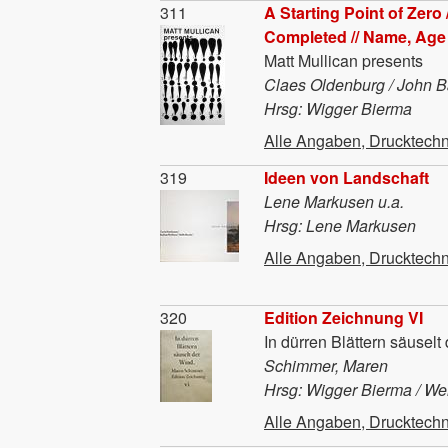
Material
311
A Starting Point of Zero
Completed // Name, Age B
Matt Mullican presents
Claes Oldenburg / John B
Hrsg: Wigger Bierma
Alle Angaben, Drucktechn
Material
319
Ideen von Landschaft
Lene Markusen u.a.
Hrsg: Lene Markusen
Alle Angaben, Drucktechn
Material
320
Edition Zeichnung VI
In dürren Blättern säuselt
Schimmer, Maren
Hrsg: Wigger Bierma / We
Alle Angaben, Drucktechn