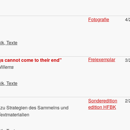
Fotografie
4/
ik, Texte
Freiexemplar
gs cannot come to their end"
3/
Willems
ik, Texte
Sonderedition
2/
edition HFBK
n zu Strategien des Sammelns und
extmaterialien