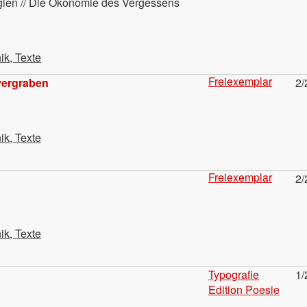
gien // Die Ökonomie des Vergessens
ik, Texte
Freiexemplar
vergraben
2/
ik, Texte
Freiexemplar
2/
ik, Texte
Typografie
1/
Edition Poesie