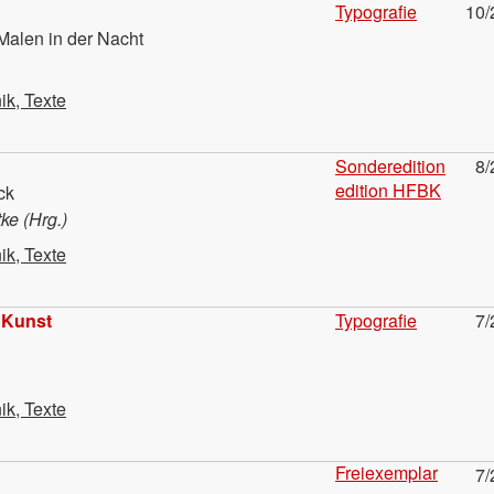
Typografie
10/
Malen in der Nacht
ik, Texte
Sonderedition
8/
edition HFBK
ck
ke (Hrg.)
ik, Texte
 Kunst
Typografie
7/
ik, Texte
Freiexemplar
7/