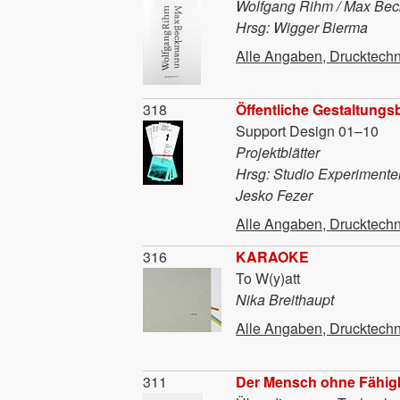
Wolfgang Rihm / Max Be
Hrsg: Wigger Bierma
Alle Angaben, Drucktechn
Material
318
Öffentliche Gestaltungsb
Support Design 01–10
Projektblätter
Hrsg: Studio Experimente
Jesko Fezer
Alle Angaben, Drucktechn
Material
316
KARAOKE
To W(y)att
Nika Breithaupt
Alle Angaben, Drucktechn
Material
311
Der Mensch ohne Fähig