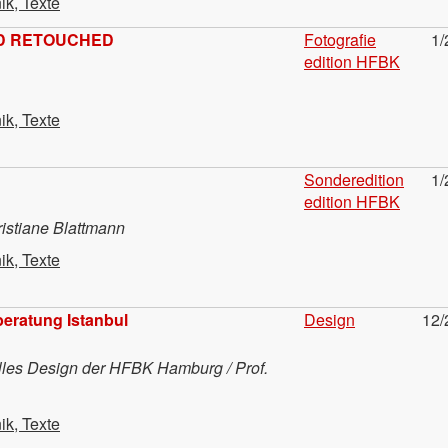
ik, Texte
D RETOUCHED
Fotografie
1/
edition HFBK
ik, Texte
Sonderedition
1/
edition HFBK
istiane Blattmann
ik, Texte
beratung Istanbul
Design
12/
lles Design der HFBK Hamburg / Prof.
ik, Texte