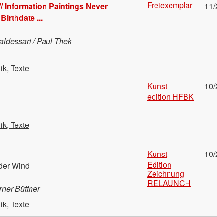
Freiexemplar
 // Information Paintings Never
11/
irthdate ...
aldessari / Paul Thek
ik, Texte
Kunst
10/
edition HFBK
ik, Texte
Kunst
10/
Edition
 der Wind
Zeichnung
RELAUNCH
rner Büttner
ik, Texte