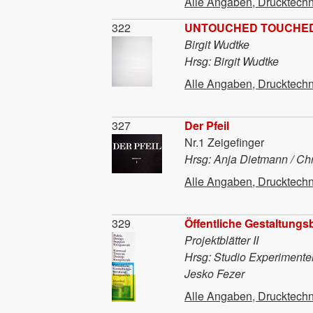
Alle Angaben, Drucktechn
Material
322
UNTOUCHED TOUCHE
Birgit Wudtke
Hrsg: Birgit Wudtke
Alle Angaben, Drucktechn
Material
327
Der Pfeil
Nr.1 Zeigefinger
Hrsg: Anja Dietmann / Chr
Alle Angaben, Drucktechn
Material
329
Öffentliche Gestaltungs
Projektblätter II
Hrsg: Studio Experimente
Jesko Fezer
Alle Angaben, Drucktechn