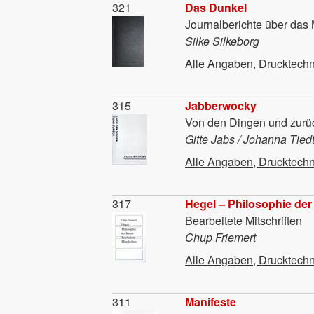
Material
321
Das Dunkel
Journalberichte über das 
Silke Silkeborg
Alle Angaben, Drucktechn
Material
315
Jabberwocky
Von den Dingen und zurü
Gitte Jabs / Johanna Tiedt
Alle Angaben, Drucktechn
Material
317
Hegel – Philosophie der
Bearbeitete Mitschriften
Chup Friemert
Alle Angaben, Drucktechn
Material
311
Manifeste