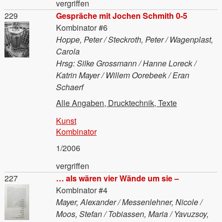
vergriffen
Material
229
Gespräche mit Jochen Schmith 0-5
Kombinator #6
Hoppe, Peter / Steckroth, Peter / Wagenplast,
Carola
Hrsg: Silke Grossmann / Hanne Loreck /
Katrin Mayer / Willem Oorebeek / Eran
Schaerf
Alle Angaben, Drucktechnik, Texte
Kunst
Kombinator
1/2006
vergriffen
Material
227
… als wären vier Wände um sie –
Kombinator #4
Mayer, Alexander / Messenlehner, Nicole /
Moos, Stefan / Tobiassen, Maria / Yavuzsoy,