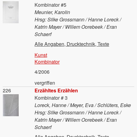
Kombinator #5
Meunier, Karolin
Hrsg: Silke Grossmann / Hanne Loreck /
Katrin Mayer / Willem Oorebeek / Eran
Schaerf
Alle Angaben, Drucktechnik, Texte
Kunst
Kombinator
4/2006
vergriffen
Material
226
Erzähltes Erzählen
Kombinator # 3
Loreck, Hanne / Meyer, Eva / Schlüters, Eske
Hrsg: Silke Grossmann / Hanne Loreck /
Katrin Mayer / Willem Oorebeek / Eran
Schaerf
Alle Angaben, Drucktechnik, Texte