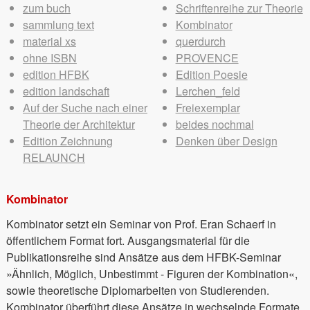
zum buch
Schriftenreihe zur Theorie
sammlung text
Kombinator
material xs
querdurch
ohne ISBN
PROVENCE
edition HFBK
Edition Poesie
edition landschaft
Lerchen_feld
Auf der Suche nach einer
Freiexemplar
Theorie der Architektur
beides nochmal
Edition Zeichnung
Denken über Design
RELAUNCH
Kombinator
Kombinator setzt ein Seminar von Prof. Eran Schaerf in
öffentlichem Format fort. Ausgangsmaterial für die
Publikationsreihe sind Ansätze aus dem HFBK-Seminar
»Ähnlich, Möglich, Unbestimmt - Figuren der Kombination«,
sowie theoretische Diplomarbeiten von Studierenden.
Kombinator überführt diese Ansätze in wechselnde Formate.