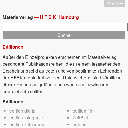
Direkt
Menü ☰
zum
Katalog
Inhalt
Chronologie
Materialverlag
—
HFBK
Hamburg
Editionen
Suche
Materialverlag
Aktuell
Termine
Editionen
Startseite
Außer den Einzelprojekten erscheinen im Materialverlag
Startseite
besondere Publikationsreihen, die in einem feststehenden
Impressum
Erscheinungsbild auftreten und von bestimmten Lehrenden
Datenschutz
der HFBK mentoriert werden. Untenstehend sind sämtliche
English
dieser Reihen aufgeführt, auch wenn sie inzwischen
beendet sein sollten:
Editionen
edition digital
edition film
edition fotografie
ZeitBild
edition zeichnung
beides