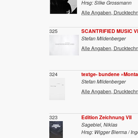
Hrsg: Silke Grossmann
Alle Angaben, Drucktechn
Material
325
SCANTRIFIED MUSIC V
Stefan Mildenberger
Alle Angaben, Drucktechn
Material
324
textge- bundene »Mont
Stefan Mildenberger
Alle Angaben, Drucktechn
Material
323
Edition Zeichnung VII
Sagebiel, Niklas
Hrsg: Wigger Bierma / In