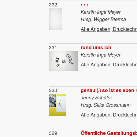
Material
332
• • •
Kerstin Inga Meyer
Hrsg: Wigger Bierma
Alle Angaben, Drucktechn
Material
331
rund ums ich
Kerstin Inga Meyer
Alle Angaben, Drucktechn
Material
330
genau (,) so ist es eben 
Jenny Schäfer
Hrsg: Silke Grossmann
Alle Angaben, Drucktechn
Material
329
Öffentliche Gestaltungs