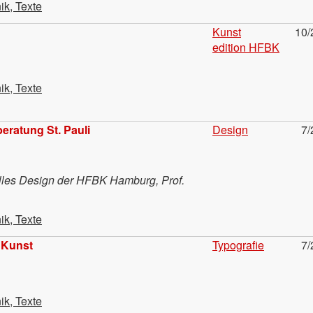
ik, Texte
Kunst
10/
edition HFBK
ik, Texte
eratung St. Pauli
Design
7/
lles Design der HFBK Hamburg, Prof.
ik, Texte
 Kunst
Typografie
7/
ik, Texte