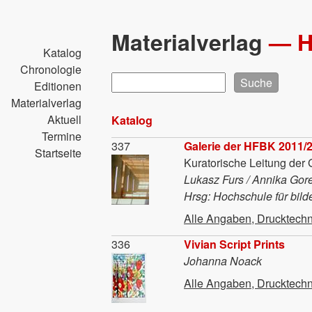
Direkt
zum
Materialverlag
—
Inhalt
Katalog
Chronologie
Suche
Editionen
Materialverlag
Aktuell
Katalog
Termine
Material
337
Galerie der HFBK 2011/
Startseite
Kuratorische Leitung der
Lukasz Furs / Annika Goret
Hrsg: Hochschule für bil
Alle Angaben, Drucktechn
Material
336
Vivian Script Prints
Johanna Noack
Alle Angaben, Drucktechn