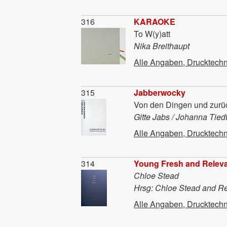
Material
316
KARAOKE
To W(y)att
Nika Breithaupt
Alle Angaben, Drucktechn
Material
315
Jabberwocky
Von den Dingen und zurü
Gitte Jabs / Johanna Tiedt
Alle Angaben, Drucktechn
Material
314
Young Fresh and Relev
Chloe Stead
Hrsg: Chloe Stead and R
Alle Angaben, Drucktechn