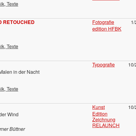
ik, Texte
D RETOUCHED
Fotografie
1/
edition HFBK
ik, Texte
Typografie
10/
Malen in der Nacht
ik, Texte
Kunst
10/
Edition
 der Wind
Zeichnung
RELAUNCH
rner Büttner