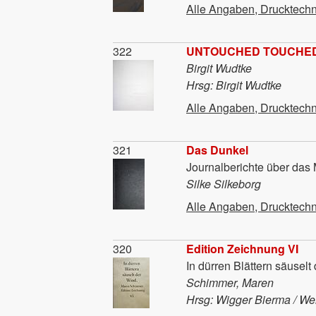
Alle Angaben, Drucktechn
Material
322
UNTOUCHED TOUCHE
Birgit Wudtke
Hrsg: Birgit Wudtke
Alle Angaben, Drucktechn
Material
321
Das Dunkel
Journalberichte über das 
Silke Silkeborg
Alle Angaben, Drucktechn
Material
320
Edition Zeichnung VI
In dürren Blättern säuselt
Schimmer, Maren
Hrsg: Wigger Bierma / We