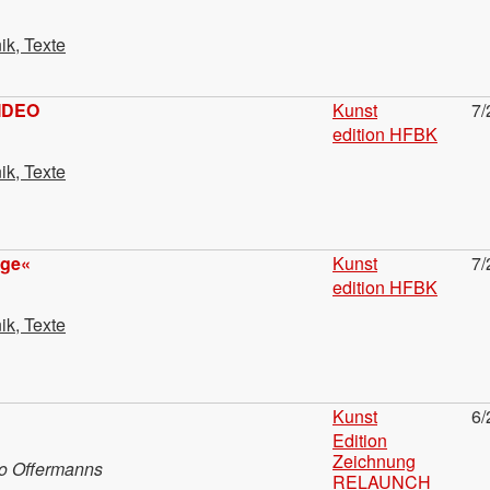
ik, Texte
IDEO
Kunst
7/
edition HFBK
ik, Texte
age«
Kunst
7/
edition HFBK
ik, Texte
Kunst
6/
Edition
Zeichnung
go Offermanns
RELAUNCH