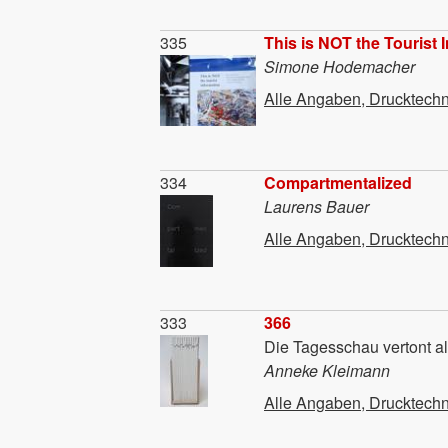
Material
335
This is NOT the Tourist 
Simone Hodemacher
Alle Angaben, Drucktechn
Material
334
Compartmentalized
Laurens Bauer
Alle Angaben, Drucktechn
Material
333
366
Die Tagesschau vertont a
Anneke Kleimann
Alle Angaben, Drucktechn