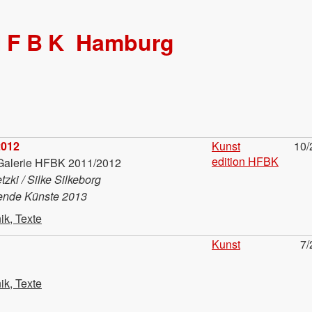
HFBK
Hamburg
2012
Kunst
10/
edition HFBK
 Galerie HFBK 2011/2012
zki / Silke Silkeborg
dende Künste 2013
ik, Texte
Kunst
7/
ik, Texte