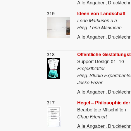
Alle Angaben, Drucktechn
Material
319
Ideen von Landschaft
Lene Markusen u.a.
Hrsg: Lene Markusen
Alle Angaben, Drucktechn
Material
318
Öffentliche Gestaltungsb
Support Design 01–10
Projektblätter
Hrsg: Studio Experimente
Jesko Fezer
Alle Angaben, Drucktechn
Material
317
Hegel – Philosophie der
Bearbeitete Mitschriften
Chup Friemert
Alle Angaben, Drucktechn