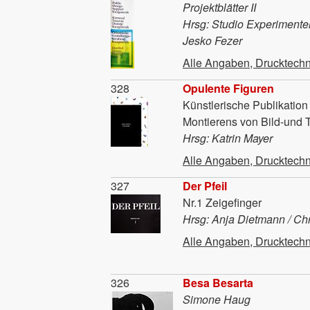
Projektblätter II
Hrsg: Studio Experimente
Jesko Fezer
Alle Angaben, Drucktechn
Material
328
Opulente Figuren
Künstlerische Publikatio
Montierens von Bild-und T
Hrsg: Katrin Mayer
Alle Angaben, Drucktechn
Material
327
Der Pfeil
Nr.1 Zeigefinger
Hrsg: Anja Dietmann / Chr
Alle Angaben, Drucktechn
Material
326
Besa Besarta
Simone Haug