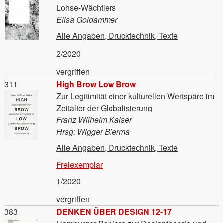
Lohse-Wächtlers
Elisa Goldammer
Alle Angaben, Drucktechnik, Texte
2/2020
vergriffen
Material
311
High Brow Low Brow
Zur Legitimität einer kulturellen Wertspäre im
Zeitalter der Globalisierung
Franz Wilhelm Kaiser
Hrsg: Wigger Bierma
Alle Angaben, Drucktechnik, Texte
Freiexemplar
1/2020
vergriffen
Material
383
DENKEN ÜBER DESIGN 12-17