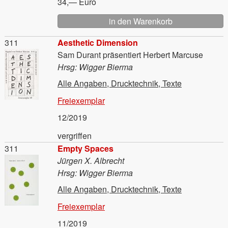
34,— Euro
Material
311
Aesthetic Dimension
Sam Durant präsentiert Herbert Marcuse
Hrsg: Wigger Bierma
Alle Angaben, Drucktechnik, Texte
Freiexemplar
12/2019
vergriffen
Material
311
Empty Spaces
Jürgen X. Albrecht
Hrsg: Wigger Bierma
Alle Angaben, Drucktechnik, Texte
Freiexemplar
11/2019