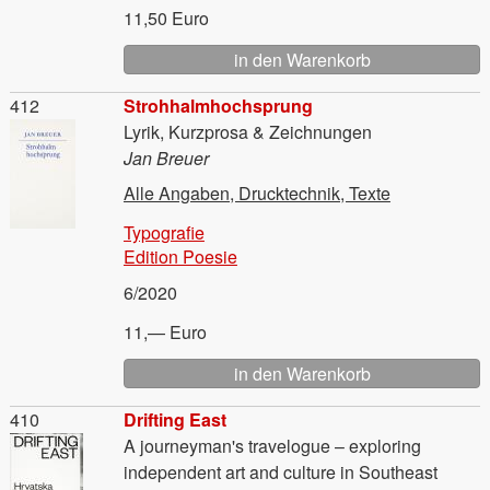
11,50 Euro
Material
412
Strohhalmhochsprung
Lyrik, Kurzprosa & Zeichnungen
Jan Breuer
Alle Angaben, Drucktechnik, Texte
Typografie
Edition Poesie
6/2020
11,— Euro
Material
410
Drifting East
A journeyman's travelogue – exploring
independent art and culture in Southeast