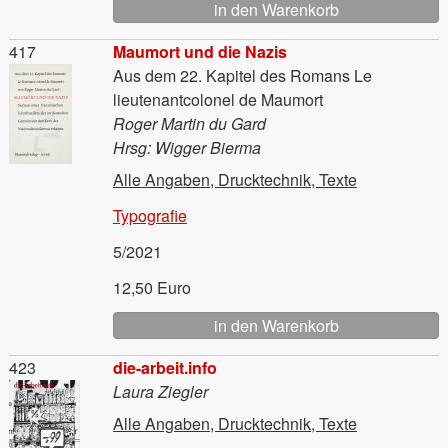
Material
417
Maumort und die Nazis
Aus dem 22. Kapitel des Romans Le
lieutenantcolonel de Maumort
Roger Martin du Gard
Hrsg: Wigger Bierma
Alle Angaben, Drucktechnik, Texte
Typografie
5/2021
12,50 Euro
Material
423
die-arbeit.info
Laura Ziegler
Alle Angaben, Drucktechnik, Texte