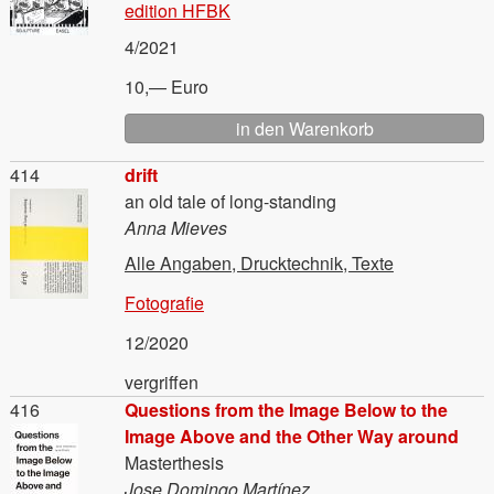
edition HFBK
4/2021
10,— Euro
Material
414
drift
an old tale of long-standing
Anna Mieves
Alle Angaben, Drucktechnik, Texte
Fotografie
12/2020
vergriffen
Material
416
Questions from the Image Below to the
Image Above and the Other Way around
Masterthesis
Jose Domingo Martínez