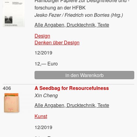
Hamburger Papiere zur Designtheorie und -
forschung an der HFBK
Jesko Fezer / Friedrich von Borries (Hrg.)
Alle Angaben, Drucktechnik, Texte
Design
Denken über Design
12/2019
12,— Euro
Material
406
A Seedbag for Resourcefulness
Xin Cheng
Alle Angaben, Drucktechnik, Texte
Kunst
12/2019