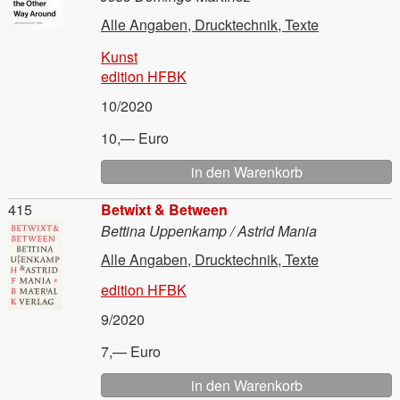
Alle Angaben, Drucktechnik, Texte
Kunst
edition HFBK
10/2020
10,— Euro
Material
415
Betwixt & Between
Bettina Uppenkamp / Astrid Mania
Alle Angaben, Drucktechnik, Texte
edition HFBK
9/2020
7,— Euro