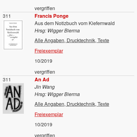
vergriffen
Material
311
Francis Ponge
Aus dem Notizbuch vom Kiefernwald
Hrsg: Wigger Bierma
Alle Angaben, Drucktechnik, Texte
Freiexemplar
10/2019
vergriffen
Material
311
An Ad
Jin Wang
Hrsg: Wigger Bierma
Alle Angaben, Drucktechnik, Texte
Freiexemplar
10/2019
vergriffen