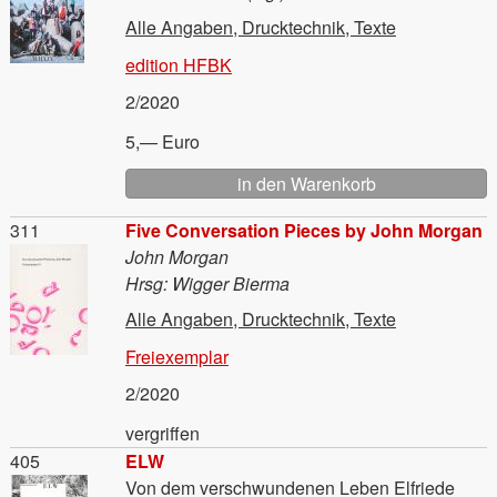
Alle Angaben, Drucktechnik, Texte
edition HFBK
2/2020
5,— Euro
Material
311
Five Conversation Pieces by John Morgan
John Morgan
Hrsg: Wigger Bierma
Alle Angaben, Drucktechnik, Texte
Freiexemplar
2/2020
vergriffen
Material
405
ELW
Von dem verschwundenen Leben Elfriede