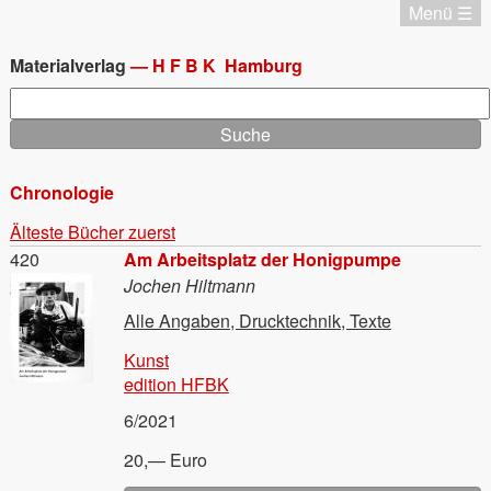
Direkt
Menü ☰
zum
Katalog
Inhalt
Chronologie
Materialverlag
—
HFBK
Hamburg
Editionen
Suche
Materialverlag
Aktuell
Termine
Chronologie
Startseite
Startseite
Älteste Bücher zuerst
Impressum
Material
420
Am Arbeitsplatz der Honigpumpe
Datenschutz
Jochen Hiltmann
English
Alle Angaben, Drucktechnik, Texte
Kunst
edition HFBK
6/2021
20,— Euro