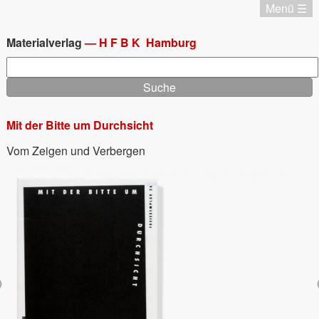
Direkt
Menü ☰
zum
Katalog
Inhalt
Chronologie
Materialverlag
—
HFBK
Hamburg
Editionen
Suche
Materialverlag
Aktuell
Termine
Mit der Bitte um Durchsicht
Startseite
Startseite
Vom Zeigen und Verbergen
Impressum
Datenschutz
English