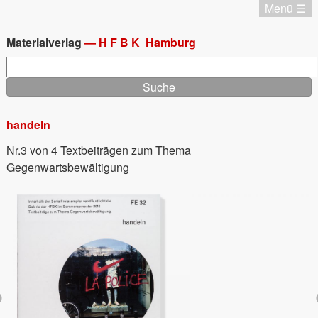
Direkt
Menü ☰
zum
Katalog
Inhalt
Chronologie
Materialverlag
—
HFBK
Hamburg
Editionen
Suche
Materialverlag
Aktuell
Termine
handeln
Startseite
Startseite
Nr.3 von 4 Textbeiträgen zum Thema
Impressum
Gegenwartsbewältigung
Datenschutz
English