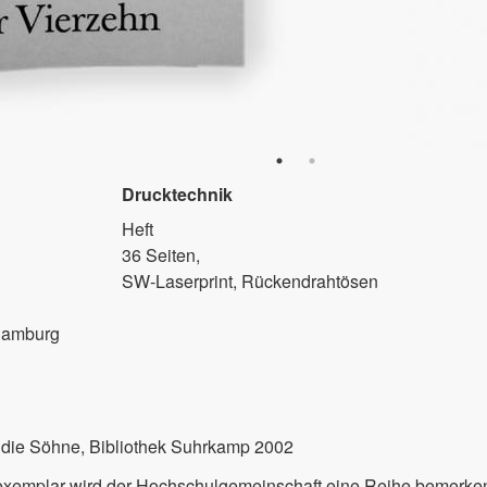
Drucktechnik
Heft
36 Seiten,
SW-Laserprint, Rückendrahtösen
Hamburg
 die Söhne, Bibliothek Suhrkamp 2002
iexemplar wird der Hochschulgemeinschaft eine Reihe bemerke