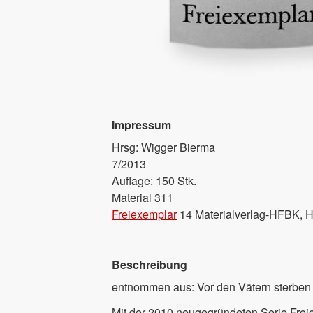
Impressum
Hrsg: Wigger Bierma
7/2013
Auflage: 150 Stk.
Material 311
Freiexemplar
14 Materialverlag-HFBK, 
Beschreibung
entnommen aus: Vor den Vätern sterben
Mit der 2010 neugegründeten Serie Fre